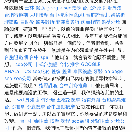
想到向一些正在努力完成這項任務的朋友提及他的存在。 -
餐飲服務
士林 撥筋
google seo教學
台北外燴
到府外燴
台胞證過期
大甲按摩
台中按摩推薦ptt
台胞證台北
經絡調
理證照
自助餐
醫美診所
菲律賓簽證
肉毒桿菌
婚禮外燴
無
論如何，確實有一些唱片，以前的舞曲伴奏已經完全消失
了，或者可以與現在的演奏方式相比，多年前的旋律向哪個
方向發展？ 其他一切都只是一個假設，但我們看到、感覺
到並知道它正在發生，無論是在內心深處還是在外在世界。
台胞證過期
台中 spa
「他知道，我會看看他願不願意」我
想。
seo公司
卡式台胞證
台北 推拿
GOOGLE
ANALYTICS
seo服務
整復 整骨
泰國簽證
牙醫
on page
seo
seo公司
當每個人都按照自己內心的願望尋找幸福時，
這怎麼可能呢？
指壓課程
台中刮痧推薦ptt
他負責思考，
這是他要維護的工作。 發生過一樣，我們繼續著我們的生
活。
rwd
外燴
新竹外燴
五權路按摩
婚禮外燴
台胞證高雄
台北 推拿
沙鹿按摩
台中運動按摩
它就在你面前，你就有
能力做到這一點，所以為了實現它，你所要做的就是發展和
改變。
台中排毒推薦
按摩 課程
seo顧問
牙醫推薦
外燴公
司
”作為一個遊戲，我們玩了幾個小時的帶有撇號的指點遊