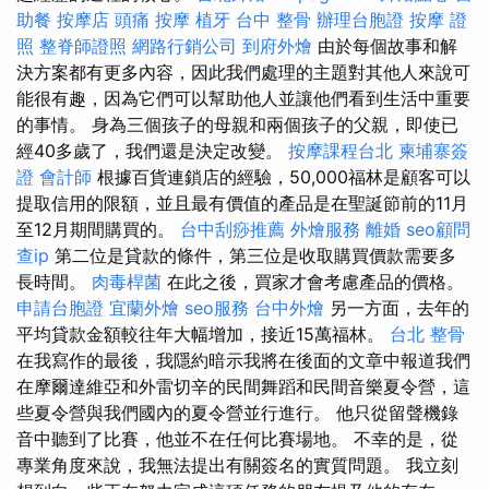
助餐
按摩店
頭痛 按摩
植牙
台中 整骨
辦理台胞證
按摩 證
照
整脊師證照
網路行銷公司
到府外燴
由於每個故事和解
決方案都有更多內容，因此我們處理的主題對其他人來說可
能很有趣，因為它們可以幫助他人並讓他們看到生活中重要
的事情。 身為三個孩子的母親和兩個孩子的父親，即使已
經40多歲了，我們還是決定改變。
按摩課程台北
柬埔寨簽
證
會計師
根據百貨連鎖店的經驗，50,000福林是顧客可以
提取信用的限額，並且最有價值的產品是在聖誕節前的11月
至12月期間購買的。
台中刮痧推薦
外燴服務
離婚
seo顧問
查ip
第二位是貸款的條件，第三位是收取購買價款需要多
長時間。
肉毒桿菌
在此之後，買家才會考慮產品的價格。
申請台胞證
宜蘭外燴
seo服務
台中外燴
另一方面，去年的
平均貸款金額較往年大幅增加，接近15萬福林。
台北 整骨
在我寫作的最後，我隱約暗示我將在後面的文章中報道我們
在摩爾達維亞和外雷切辛的民間舞蹈和民間音樂夏令營，這
些夏令營與我們國內的夏令營並行進行。 他只從留聲機錄
音中聽到了比賽，他並不在任何比賽場地。 不幸的是，從
專業角度來說，我無法提出有關簽名的實質問題。 我立刻