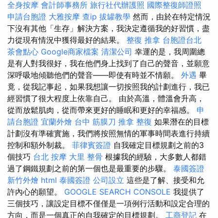
全身按摩
會計師事務所
旅行社代辦護照
國際整復師證照
申請台胞證
大雅按摩
查ip
拔罐教學
然而，由於在特定情況
下沒有其他「生存」解決方案，我決定遵循我的好習慣，盡
力從現有情況中獲得最好的結果。
整復 推拿
台胞證台北
茶會點心
Google商家檔案
清潔公司
幸運的是，我周圍總
是有人對我很好，我在他們身上找到了自己的聲音，並願意
深呼吸地傾聽他們的聲音——即使有時並不情願。
外遇
畢
竟，從我記事起，如果我想讓一切按照我的計劃進行，我已
經習慣了很大程度上依靠自己。 由於高溫，體溫會升高，
從而放鬆肌肉，從而帶來更好的睡眠和更好的幸福感。
申
請台胞證
宜蘭外燴
台中 筋膜刀
推拿 整復
如果潛在的目標
計劃沒有準確實施，我們將按照無情的軍事時間表進行持續
控制和額外制裁。
菲律賓簽證
自我確定目標規劃之前的3
個技巧
台北 按摩
大里 整骨
根據我的經驗，大多數人都錯
過了鋼鐵規劃之前的第一個也是最重要的步驟。
泰國簽證
新竹外燴
html
泰國簽證
公司設立
這些是了解、接受和允
許內心的願望。
GOOGLE SEARCH CONSOLE
我提供了
三個技巧，讓設定目標不僅僅是一項例行活動和設定合理的
方向，而是一個真正的自我確定的目標規劃。
工商登記
在