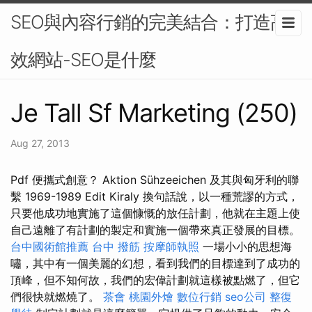
SEO與內容行銷的完美結合：打造高
效網站-SEO是什麼
Je Tall Sf Marketing (250)
Aug 27, 2013
Pdf 便攜式創意？ Aktion Sühzeeichen 及其與匈牙利的聯
繫 1969-1989 Edit Kiraly 換句話說，以一種荒謬的方式，
只要他成功地實施了這個慷慨的放任計劃，他就在主題上使
自己遠離了有計劃的製定和實施一個帶來真正發展的目標。
台中國術館推薦
台中 撥筋
按摩師執照
一場小小的思想海
嘯，其中有一個美麗的幻想，看到我們的目標達到了成功的
頂峰，但不知何故，我們的宏偉計劃就這樣被點燃了，但它
們很快就燃燒了。
茶會
桃園外燴
數位行銷
seo公司
整復