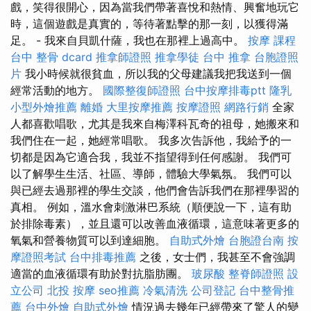
戲，笑得很開心，因為當我們帶著喜悅和熱情、興奮地玩它
時，這個遊戲是真實的，等待著點擊的那一刻，以獲得滿
足。 - 我來自貝凱什薩，我也在那裡上過高中。
按摩 課程
台中 整骨 dcard
推拿師證照
推拿學徒
台中 推拿
台胞證照
片
我小時候就很貧血，所以我的父母建議我把我送到一個
經常活動的地方。
國際整復師證照
台中按摩排毒ptt
隆乳
小型外燴推薦
離婚
大里按摩推薦
按摩證照
網路行銷
全家
人都喜歡唱歌，尤其是我來自梅澤科瓦奇的祖母，她搬來和
我們住在一起，她經常唱歌。 我多次告訴他，我給予的一
切都是因為它適合我，我並不指望得到任何感謝。 我們可
以了解學生生活、社區、導師，體驗大學氣氛。 我們可以
與已經去過那裡的學生交談，他們會告訴我們在那裡學習的
真相。 例如，溫水會刺激淋巴系統（順便說一下，這有助
於排除毒素），並且還可以改善血液循環，這意味著更多的
氧氣和營養物質可以到達細胞。
自助式外燴
台胞證台南
按
摩證照考試
台中排毒推薦
之後，女士們，我甚至不會強調
適當的血液循環有助於對抗脂肪團。
玻尿酸
整脊師證照
設
立公司
北投 按摩
seo推薦
冷氣清洗
公司登記
台中整骨推
薦
台中外燴
自助式外燴
情況過去幾年已經帶來了驚人的變