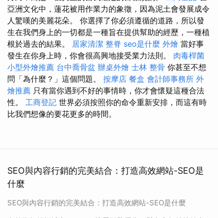
亞洲文化中，蓮花被用作業力的象徵，因為泥土會發展成令
人驚嘆的美麗花朵。 你選擇了你必須遵循的道路，所以發
生在我們身上的一切都是一種旨在提供幫助的經歷，一種植
根於過去的結果。
居家清潔
整脊
seo是什麼
外燴
當好事
發生在你身上時，你會很高興地接受業力法則。
肉毒桿菌
小型外燴推薦
台中喬骨盆
辦桌外燴
士林 整骨
你甚至不想
問「為什麼？」這個問題。
按摩店
餐盒
會計師事務所
外
燴推薦
只有當你遇到不好的事情時，你才會懷疑這種合法
性。
工商登記
世界必須按照你的命令重新安排，而這有時
比我們想像的要花更多的時間。
SEO與內容行銷的完美結合：打造高效網站-SEO是
什麼
SEO與內容行銷的完美結合：打造高效網站-SEO是什麼