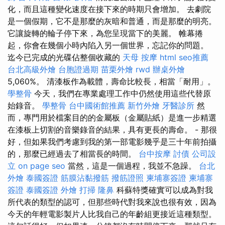
化，而且這種變化速度在接下來的時期只會增加。 去劇院
是一個假期，它不是那麼的灰暗和普通，而是那麼的明亮。
它讓旋轉的輪子停下來，為您呈現當下的美麗。 帷幕捲
起，你會在幾個小時內陷入另一個世界，忘記你的問題。
迄今已完成的光碟佔整個收藏的
天母 按摩
html
seo推薦
台北高級外燴
台胞證過期
苗栗外燴
rwd
辦桌外燴
5,060%。 清漆板作為載體，壽命比較長，相當「耐用」。
學整骨
今天，我們在專業處理工作中仍然使用這些代替原
始錄音。
學整骨
台中國術館推薦
新竹外燴
牙醫診所
然
而，專門用於檔案目的的金屬板（金屬貼紙）是進一步精選
在漆板上切割的音樂錄音的結果，具有更長的壽命。 - 那很
好，但如果我們考慮到我的第一部電影幾乎是三十年前拍攝
的，那麼已經過去了相當長的時間。
台中按摩
討債
公司設
立
on page seo
當然，這是一個過程，我並不急躁。
台北
外燴
泰國簽證
筋膜沾黏撥筋
撥筋證照
柬埔寨簽證
柬埔寨
簽證
泰國簽證
外燴
打掃
隆鼻
科蘇特獎確實可以成為對我
所代表的類型的認可，但那些時代對我來說也很有效，因為
今天的年輕電影製片人比我自己的年齡組更接近這種類型。