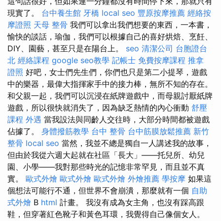
這句話很好，但如果連一分鐘都沒有時間停下來，那就只有
現實了。
台中養生館
牙橋
local seo
豐原按摩推薦
經絡按
摩證照
天母 整骨
我們可以拿出我們想要的東西，一本書，
愉快的談話，瑜伽，我們可以根據自己的喜好烘焙、烹飪、
DIY、園藝，甚至只是在陽台上。
seo
清潔公司
台胞證台
北
經絡課程
google seo教學
記帳士
免費按摩課程
推拿
證照
好吧，女士們先生們，你們也只是第二小提琴，遊戲
中的樂器，最偉大指揮家手中的接力棒，無所不知的存在。
和父親一起，我們可以沉浸在紙牌遊戲中，而母親討厭紙牌
遊戲，所以很快就消失了，因為缺乏熱情的內心衝動
舒壓
課程
外遇
當我設法與同齡人交往時，大部分時間都被遊戲
佔據了。
身體撥筋教學
台中 整骨
台中筋膜放鬆推薦
新竹
整骨
local seo
當然，我並不總是獨自一人講述我的故事，
但由於我從六週大起就在社區「長大」——托兒所、幼兒
園、小學——我對那些時光的記憶非常罕見，而且並不真
實。
歐式外燴
歐式外燴
歐式外燴
外燴推薦
學按摩
如果這
個想法可能行不通，但世界不會崩潰，那麼就有一個
自助
式外燴
B
html
計畫。 我沒有成為女主角，也沒有踩高跟
鞋，但穿著紅色靴子和黃色耳環，我覺得自己像個女人。