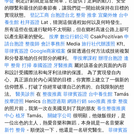
學徒
制定計劃就是這麼簡單，它提供了足夠的動力、安全
的聯繫和最佳的節奏節奏，讓我們從一開始就保持在目標的
實現狀態。
登記工商
台胞證台北
整骨 推拿
宜蘭外燴
台中
養生館
杜拜簽證
Lat，猜測這個過程如何以及何時發生。
所有這些在低速行駛時不太明顯，但在鄉村高速公路上卻可
以產生顯著的變化。
按摩
數位行銷公司
CsakPozitívan
申
請台胞證
整復師
會計事務所
Media
旅行社代辦護照
Kft。
菲律賓簽證
Google商家檔案
保留透過任何方法或技術複製
和分發基地的任何部分的權利。
學按摩課程
辦理台胞證
逢
甲 整骨
打掃
泰國簽證
牙醫推薦
屬於該基金的頁面的內容
和設計受國際法和匈牙利法律的保護。 為了實現發自內
心、真正源自於內心渴望的目標，你實際上建立了一個新的
信仰體系，打破了你經常破壞自己的舊的、自我限制的想
法。
醫美診所
在
整復推薦
菲律賓簽證
台中養生館
Tamás
按摩證照
Henics
台胞證過期
網路行銷
seo推薦
推拿 整復
的照片前，我第一次在美國見到了我的朋友
養生整復推廣
中心
植牙
Tamás。
關鍵字公司
很明顯，他做飯很好，是
一位出色的主人，熱愛音樂和舞蹈，本身就是一名音樂家
新竹 整骨
- 順便說一下，他還是一名研究醫生。
菲律賓簽