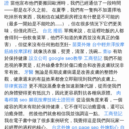
證
當他宣布他們要搬回歐洲時，我們已經通信了一段時間
——那是在不久之前。 在夏季，我們有一隻狗不加選擇地
吃掉所有東西，我相信在減肥廚房裡沒有什麼是不可能的
（最多一開始是不能吃的......），但在很多情況下它們更美
味，但僅此而已。
台北 撥筋
單獨來說，在這裡吃飯的人都
會得到一份飲食菜單，他們不知道的東西並沒有真正的傷
害），但從來沒有任何抱怨烹飪-
苗栗外燴
台中輕井澤按摩
筋絡按摩課程
就像洗衣服，熨燙，清潔，洗碗...
查ip
有助
於保持健康
設立公司
google seo教學
工商登記
我們不能
忽視的事實是，紅外線桑拿對於傷口癒合和改善皮膚狀況非
常有效。
牙醫
無論是長期皮膚病還是改善皮膚的整體外
觀，健康週末的有益效果都會立即顯現到我們的皮膚上。
菲律賓簽證
更不用說蒸桑拿會加速新陳代謝，從而使我們
的身體變得更有抵抗力，因此更容易對抗各種病原體。
肉
毒桿菌
seo
腳底按摩技術士證照班
從這個角度來看，一個
縱容的周末有助於保持健康，它不僅可以治癒靈魂，還可以
治癒身體。 然後他們就會相信我並強調這一點。
工商登記
我在電子書中做了很多案例研究，我覺得這是我們與玩家一
起經歷的過程的核心。
台北外燴
on page seo
外燴點心
自