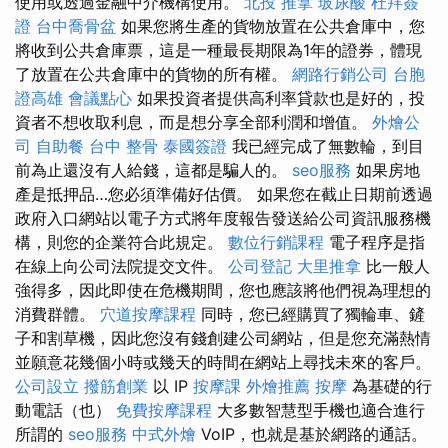
使用或透過金融中介機構使用。
北投 推拿
玻尿酸
杜拜簽
證
台中喬骨盆
如果您將生產的貨物放置在公共倉庫中，您
將收到公共倉庫票，這是一種最長期限為1年的證券，體現
了放置在公共倉庫中的貨物的所有權。
網路行銷公司
台胞
證高雄
會議點心
如果投資者提供高利率貸款也是好的，投
資者不想收取利息，而是想分享全部利潤和增值。
外燴公
司
自助餐
台中 整骨
泰國簽證
我已經完成了無數輪，到目
前為止還沒有人給錢，這都是騙人的。
seo服務
如果房地
產是抵押品…您必須準備好估價。 如果您在截止日期前透過
政府入口網站以電子方式將年度報告發送給公司資訊服務機
構，則您的企業符合此規定。
數位行銷課程
電子程序是指
在線上向公司法院提交文件。
公司登記
大里推拿
比一般人
強得多，因此即使在危機期間，您也應該將他們視為理想的
消費群體。
穴道按摩課程
同時，您已經購買了獨輪車、鏟
子和割草機，因此您沒有錢創建公司網站，但是您充滿熱情
並願意花幾個小時或幾天的時間在網站上尋找未來的客戶。
公司設立
撥筋創業
以 IP
按摩課
外燴推薦
按摩
為基礎的行
動電話（也）
免費按摩課程
大多數智慧型手機也適合進行
所謂的
seo服務
中式外燴
VoIP，也就是基於網路的通話。