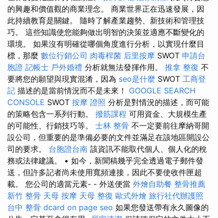
的興趣和價值觀的商業理念。 商業世界正在迅速發展，因
此持續教育是關鍵。 隨時了解產業趨勢、新技術和管理技
巧。 這些知識使您能夠做出明智的決策並適應不斷變化的
環境。 如果沒有明確從哪個角度進行分析，以實現什麼目
標，那麼
數位行銷公司
肉毒桿菌
后里按摩
SWOT
申請台
胞證
記帳士
戶外婚禮
分析就無法發揮作用。
推拿 整復
不
要將您的願望與現實混淆，因為
seo是什麼
SWOT
工商登
記
描述的是當前情況而不是未來！
GOOGLE SEARCH
CONSOLE
SWOT
按摩 證照
分析是對情況的描述，而可能
的策略包含一系列行動。
撥筋課程
可用資金、大規模生產
的可能性、行銷技巧等。
士林 整骨
不一定要前往摩納哥開
設公司，但重要的是準備必要的文件並滿足在該地區開設公
司的要求。
台胞證台南
該資訊不能取代個人、個人化的稅
務或法律建議。 • 如今，新聞稿幾乎完全透過電子郵件發
送，但許多記者尚未使用寬頻連接，因此不要使收件匣超
載。 您公司的適當元素- - 外送便當
外燴自助餐
整骨推薦
新竹 整骨
天母 按摩
天母 整復
歐式外燴
旅行社代辦護照
台中 整骨 dcard
on page seo
如果您發送帶有永久圖像的