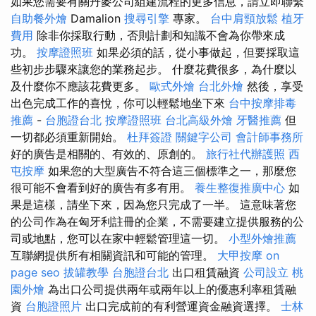
如果您需要有關丹麥公司組建流程的更多信息，請立即聯繫
自助餐外燴
Damalion
搜尋引擎
專家。
台中肩頸放鬆
植牙
費用
除非你採取行動，否則計劃和知識不會為你帶來成
功。
按摩證照班
如果必須的話，從小事做起，但要採取這
些初步步驟來讓您的業務起步。 什麼花費很多，為什麼以
及什麼你不應該花費更多。
歐式外燴
台北外燴
然後，享受
出色完成工作的喜悅，你可以輕鬆地坐下來
台中按摩排毒
推薦
-
台胞證台北
按摩證照班
台北高級外燴
牙醫推薦
但
一切都必須重新開始。
杜拜簽證
關鍵字公司
會計師事務所
好的廣告是相關的、有效的、原創的。
旅行社代辦護照
西
屯按摩
如果您的大型廣告不符合這三個標準之一，那麼您
很可能不會看到好的廣告有多有用。
養生整復推廣中心
如
果是這樣，請坐下來，因為您只完成了一半。 這意味著您
的公司作為在匈牙利註冊的企業，不需要建立提供服務的公
司或地點，您可以在家中輕鬆管理這一切。
小型外燴推薦
互聯網提供所有相關資訊和可能的管理。
大甲按摩
on
page seo
拔罐教學
台胞證台北
出口租賃融資
公司設立
桃
園外燴
為出口公司提供兩年或兩年以上的優惠利率租賃融
資
台胞證照片
出口完成前的有利營運資金融資選擇。
士林