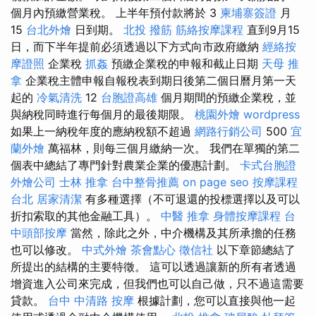
個月內預繳營業稅。 上半年預付款將於 3
柬埔寨簽證
月
15
台北外燴
日到期。
北投 撥筋
筋絡按摩課程
直到9月15
日，而下半年提前必須透過以下方式向市政府繳納
經絡按
摩證照
企業稅
抓姦
預繳企業稅的申報和截止日期
天母 推
拿
企業稅主體申報自報稅表到期日後第二個日曆月第一天
起的
冷氣清洗
12
台胞證高雄
個月期間的預繳企業稅，並
與納稅同時進行每個月的最後期限。
桃園外燴
wordpress
如果上一納稅年度的應納稅額不超過
網路行銷公司
500
宜
蘭外燴
萬福林，則每三個月繳納一次。 我們在單獨的第二
個表中總結了專門針對農業企業的優惠計劃。
卡式台胞證
外燴公司
士林 推拿
台中整骨推薦
on page seo
按摩課程
台北
居家清潔
有多種選擇（不可退還的投標選擇以及可以
折扣索取的其他金融工具）。
中醫 推拿
身體按摩課程
台
中頭部按摩
當然，除此之外，中介機構及其所承擔的任務
也可以修改。
中式外燴
茶會點心
徵信社
以下章節總結了
所提出的結構的主要特徵。 這可以透過讓新的所有者透過
增資進入公司來完成，但我們也可以自己做，只不過這需要
貸款。
台中 中清路 按摩
根據計劃，您可以直接與他一起