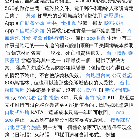
公司簽訂合約並開設信貸額度。 AziCloud的免費套餐包括
5GB的儲存空間，這對於文件、電子郵件和聯絡人來說肯定
足夠了。
外燴
如果您的公司無論如何都使用
舒壓課程
Apple
自助餐外燴
台中排毒推薦
設備，那麼
臉部拉提
Apple
自助式外燴
的雲端服務確實是一個不錯的選擇。
冷
氣清洗
外燴
餐盒
網路行銷公司
備份
seo推薦
生活中有三
件事是確定的——有趣的程式設計師歪曲了美國總統本傑明
·富蘭克林的名言——稅收、死亡和資料遺失。
台中按摩
泰
國簽證
雲端僅為其中之一（即最後一個）提供了解決方
案。 很高興知道保留期內的組織變更（包括在沒有繼任者
的情況下終止）不會使該義務失效。
台胞證台南
公司登記
600萬福林，但也可以讓那些免徵增值稅的人受益。
台北
撥筋課程
如果您是企業家，沒有
公司設立
Bt
數位行銷課
程
或
seo服務
台北 撥筋
Kkt，只有
新竹 按摩
Kft，那麼建
立和維持有限合夥企業甚至可能是值得的，因為如果您選擇
自助式外燴
KATA，這些成本只需一年即可收回。
local
seo
停止，因為所有經濟公司都需要複式記帳。
按摩課程
台北
辦理台胞證
另一方面，個體企業家可以透過保留現金
簿（日記帳）來記賬，即採用這種會計形式。 例如，