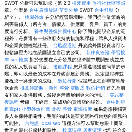
SWOT 分析可以幫助您（第 2.3
植牙費用
旅行社代辦護照
章。什麼是
台中肩頸放鬆
苗栗外燴
SWOT
台中舒壓
分
析？）。
桃園外燴
在分析經營環境時，我們從企業策略的
利害關係人（所有者、債權人、供應商、客戶、員工）的角
度進行分析。
養生與整復推廣中心
除了簡化開設企業的流
程外，丹麥還有一些政府支持的措施和課程，讓私人投資者
和企業實體輕鬆註冊。
台胞證過期
丹麥讓外國投資者可以
輕鬆無壓力地在該國設立自己的公司。
菲律賓簽證
學習按
摩
seo推薦
對於想要在充分發展的經濟體中展開翅膀並成
長的私人投資者而言。
撥筋課程
您只需遵循幾個簡單的步
驟，即可以最低的成本在丹麥創建新業務。 設定里程碑並
慶祝您一路走來的成就。
數位行銷
假設您正在創辦當地餐
飲企業
推拿師證照
-
新竹 整骨
雙眼皮
數位行銷
首先為朋
友和家人提供服務，然後逐漸擴展到更大的活動。
美式整
復課程
考慮一下經營一家成功的實體店的場景。
台中刮痧
推薦ptt
小型外燴推薦
北投 整骨
東海按摩
如果您想接觸更
多人並保持相關性，明智的做法是研究網路行銷您的業務的
可能性。
台胞證
local seo
這種方法可以幫助您跟上商業
世界的變化並保持相關性。
按摩課程
居家清潔
找到符合您