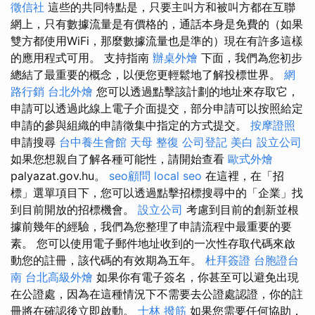
徵信社
這些的共同特點是，只要主叫方和被叫方都在互聯
網上，只有數據流量是有價格的，通話本身是免費的（如果
雙方都使用WiFi，那麼數據流量也是準的）現在有許多這樣
的應用程式可用。 支持指南
辦桌外燴
下面，我們為您初步
總結了最重要的概念，以便您更輕鬆地了解投標世界。
網
路行銷
台北外燴
您可以透過點擊該計劃的地址來存取它，
申請可以透過此線上電子介面提交，部分申請可以按照給定
申請的參與組織的申請徵集中指定的方式提交。
按摩證照
申請搜尋
台中養生會館
天母 整復
公司登記
美白
設立公司
如果您想親自了解各種可能性，請開始查看
歐式外燴
palyazat.gov.hu。
seo顧問
local seo
在這裡，在「招
標」選單項目下，您可以透過點擊招標搜尋中的「企業」找
到目前開放的招標機會。
設立公司
考慮到目前的創新並根
據前幾年的經驗，我們為您整理了申請流程中最重要的要
素。 您可以使用電子郵件地址收到的一次性存取代碼來啟
動您的註冊，該代碼的有效期為五年。
杜拜簽證
台胞證台
南
台北高級外燴
如果你有電子簽名，你甚至可以避免出現
在公證處，因為在這種情況下不需要去公證處認證，你的註
冊將在確認後立即啟動。
士林 撥筋
如果您需要任何協助，