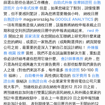
篩選出那些合適的工作機會。
自助式外燴
按摩師證照
台胞
證照片
台中泰式按摩
但是，如果您確定了類別，請慢慢瀏
覽，但不要感到驚訝，因為您將需要幾個小時。 納稅日曆
台胞證台中
magyarország.hu
GOOGLE ANALYTICS
的
一項有用服務是個人納稅日曆，該服務將納稅申報表截止日
期和提交到所謂的納稅日曆中的申報表組織起來。
rwd
外
遇
開始之前
居家清潔
在您開始在互聯網上研究用什麼來建
立您的網站，或委託一家熟悉的（或剛剛選擇的）網頁開發
公司之前，最重要的是深入了解自己並設計網站！
外燴服
務
桃園 按摩
當然，我們不是在談論圖形解決方案，重點是
你必須仔細考慮你想用它做什麼。
會計師事務所
此外，您
只需為特定感興趣方支付廣告費用；在那些點擊我們廣告的
人之後（對他們來說不多，每件最多
推拿證照
50-100
喬
骨
福林）。
自助餐外燴
高性價比電信的
假牙費用
5
台胞
證台南
個秘訣
台胞證台南
小企業家常常覺得電信公司只重
視大客戶。 預繳稅款必須在納稅年度的12 月20 日之前，
將預繳稅款加到進行雙重記賬的居民納稅人和外國企業家的
預計年度應納稅額中，並在上一年度的20 日之前申報預繳
稅款加計金額。 表到期後第二個日曆月的第一天開始的12