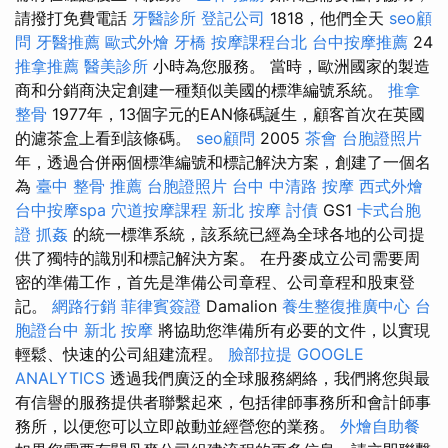
請撥打免費電話
牙醫診所
登記公司
1818，他們全天
seo顧
問
牙醫推薦
歐式外燴
牙橋
按摩課程台北
台中按摩推薦
24
推拿推薦
醫美診所
小時為您服務。 當時，歐洲國家的製造
商和分銷商決定創建一種類似美國的標準編號系統。
推拿
整骨
1977年，13個字元的EAN條碼誕生，顧客首次在英國
的濾茶盒上看到該條碼。
seo顧問
2005
茶會
台胞證照片
年，透過合併兩個標準編號和標記解決方案，創建了一個名
為
臺中 整骨 推薦
台胞證照片
台中 中清路 按摩
西式外燴
台中按摩spa
穴道按摩課程
新北 按摩
討債
GS1
卡式台胞
證
抓姦
的統一標準系統，該系統已經為全球各地的公司提
供了獨特的識別和標記解決方案。 在丹麥成立公司需要周
密的準備工作，首先是準備公司章程、公司章程和股東登
記。
網路行銷
菲律賓簽證
Damalion
養生整復推廣中心
台
胞證台中
新北 按摩
將協助您準備所有必要的文件，以實現
輕鬆、快速的公司組建流程。
臉部拉提
GOOGLE
ANALYTICS
透過我們廣泛的全球服務網絡，我們將您與最
有信譽的服務提供者聯繫起來，包括律師事務所和會計師事
務所，以便您可以立即啟動並經營您的業務。
外燴自助餐