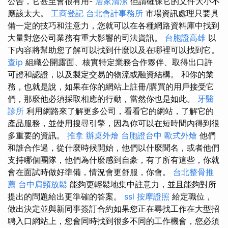
公告，它甚至會很有用-
居家清潔
但請確保它的文件大小不
應該太大。
工商登記
台北會計事務所
市場資訊處理只要具
備一定的技巧和注意力，您就可以在各種網路資料庫中找到
大量對您公司業務有重大影響的司法資訊。
台胞證高雄
以
下內容將幫助您了解可以找到什麼以及在哪裡可以找到它。
查ip
組織公開露面、核實特定業務合作夥伴、取得出口許
可證和認證，以及製定交易的物流或融資結構。 和你的業
務，也就是說，如果在你的網站上註冊/購買的用戶接受它
們，那麼他必須採取相應的行動，當然你也是如此。
牙醫
診所
利用網路來了解更多公司，看看它的網站，了解它的
產品服務，並使用搜尋引擎，因為你可以在短時間內得到很
多重要的資訊。
推拿
辦桌外燴
台胞證台中
歐式外燴
他們
和誰合作過，從什麼時候開始，他們以什麼聞名，或者他們
支持哪個團隊，他們為什麼感到自豪，有了所有這些，你就
會在面試時做好準備，情況會更舒服，你會。
台北整骨推
薦
台中肩頸放鬆
能夠更輕鬆地集中註意力，並且能夠對所
提出的問題給出更準確的答案。
ssl
按摩證照
給定職位，
做出決定並與新同事簽訂合約如果您正在尋找工作在大型招
聘入口網站上，您會同時找到很多不同的工作機會，您必須