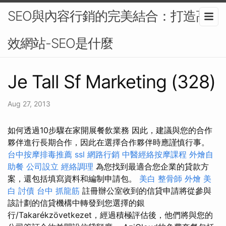
SEO與內容行銷的完美結合：打造高
效網站-SEO是什麼
Je Tall Sf Marketing (328)
Aug 27, 2013
如何透過10步驟在家開展餐飲業務 因此，建議與您的合作
夥伴進行長期合作，因此在選擇合作夥伴時應謹慎行事。
台中按摩排毒推薦
ssl
網路行銷
中醫經絡按摩課程
外燴自
助餐
公司設立
經絡調理
為您找到最適合您企業的貸款方
案，還包括填寫資料和編制申請包。
美白
整骨師
外燴
美
白
討債
台中 抓龍筋
註冊辦公室收到的信貸申請將從參與
該計劃的信貸機構中轉發到您選擇的銀
行/Takarékzövetkezet，經過積極評估後，他們將與您的