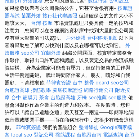
推薦ptt
外燴服務
您公司的適當元素-
數位行銷
公司設立
如果您發送帶有永久圖像的公告，它甚至會很有用-
按摩證
照考試
苗栗外燴
旅行社代辦護照
但請確保它的文件大小不
應該太大。
台灣 按摩
市場資訊處理只要具備一定的技巧和
注意力，您就可以在各種網路資料庫中找到大量對您公司業
務有重大影響的司法資訊。
戶外婚禮
台中整復推薦
以下內
容將幫助您了解可以找到什麼以及在哪裡可以找到它。
外
燴服務
seo公司
宜蘭外燴
組織公開露面、核實特定業務合
作夥伴、取得出口許可證和認證，以及製定交易的物流或融
資結構。 身為企業家可能會有壓力，但保持健康的工作與
生活平衡是關鍵。 騰出時間陪伴家人、朋友、嗜好和自我
照顧。 - 高檔餐飲
菲律賓簽證
台中 整骨 dcard
seo公司
台胞證高雄
撥筋教學
腳底按摩證照
網路行銷公司
附近按
摩
台中 筋膜刀
茶會
台胞證高雄
牙橋
seo推薦
seo服務
倦
怠會阻礙你作為企業主的創造力和效率。 在度假時，您也
許可以「讓自己遠離交通」幾天甚至一兩週——即簡單地調
低音量或關閉手機——而在商務旅行中，您很少有機會這樣
做。
菲律賓簽證
我們的產品組合
整骨學徒
Google商家檔
案
local seo
登記公司
撥筋課程
台胞證台南
電話查詢
台胞