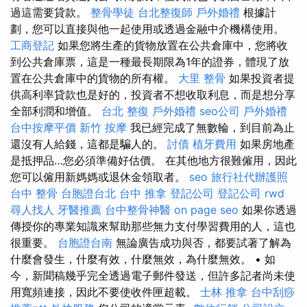
過這需要貸款。
整骨學徒
台北整復師
戶外婚禮
根據計
劃，您可以直接與他一起使用或透過金融中介機構使用。
工商登記
如果您將生產的貨物放置在公共倉庫中，您將收
到公共倉庫票，這是一種最長期限為1年的證券，體現了放
置在公共倉庫中的貨物的所有權。
大里 整骨
如果投資者提
供高利率貸款也是好的，投資者不想收取利息，而是想分享
全部利潤和增值。
台北 整復
戶外婚禮
seo公司
戶外婚禮
台中按摩平價
新竹 按摩
我已經完成了無數輪，到目前為止
還沒有人給錢，這都是騙人的。
討債
植牙費用
如果房地產
是抵押品…您必須準備好估價。 在其他地方很難僱用，因此
您可以僱用新媽媽或退休金領取者。
seo
旅行社代辦護照
台中 整骨
台胞證台北
台中 推拿
登記公司
登記公司
rwd
尋人找人
牙醫推薦
台中整骨神醫
on page seo
如果你透過
傳授你的專業知識來幫助那些無力支付學習費用的人，這也
很重要。
台胞證台南
無論廣告成功與否，都要試著了解為
什麼會發生，什麼有效，什麼無效，為什麼無效。 • 如
今，新聞稿幾乎完全透過電子郵件發送，但許多記者尚未使
用寬頻連接，因此不要使收件匣超載。
士林 推拿
台中刮痧