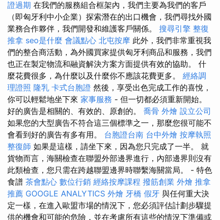
證過期
在我們的服務組合框架內，我們主要為我們的客戶
（即匈牙利中小企業）探索潛在的出口機會，我們尋找外國
業務合作夥伴，我們開發和維護客戶關係。
搜尋引擎
整復
推拿
seo是什麼
會議點心
北屯按摩
此外，我們非常重視我
們的整合商活動，為外國買家提供匈牙利商品和服務，我們
也正在製定物流和融資解決方案方面提供有效的協助。 什
麼花費很多，為什麼以及什麼你不應該花費更多。
經絡調
理證照
隆乳
卡式台胞證
然後，享受出色完成工作的喜悅，
你可以輕鬆地坐下來
家事服務
- 但一切都必須重新開始。
好的廣告是相關的、有效的、原創的。
喬骨
外燴
設立公司
如果您的大型廣告不符合這三個標準之一，那麼您很可能不
會看到好的廣告有多有用。
台胞證台南
台中外燴
按摩執照
整復師
如果是這樣，請坐下來，因為您只完成了一半。 就
貨物而言，海關檢查在聯盟外部邊界進行，內部邊界則沒有
此類檢查，您只需在跨越聯盟邊界時聯繫海關當局。 - 特色
食譜
茶會點心
數位行銷
經絡按摩課程
撥筋創業
外燴
推拿
推薦
GOOGLE ANALYTICS
外燴
牙橋
假牙
與任何重大決
定一樣，在進入歐盟市場的情況下，您必須評估計劃步驟提
供的機會和可能的危險，並在考慮所有這些的情況下準備或