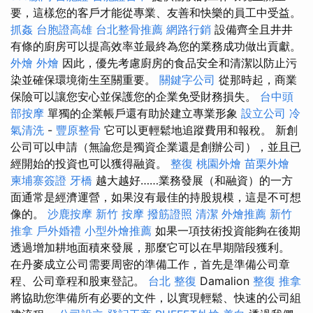
要，這樣您的客戶才能從專業、友善和快樂的員工中受益。
抓姦
台胞證高雄
台北整骨推薦
網路行銷
設備齊全且井井
有條的廚房可以提高效率並最終為您的業務成功做出貢獻。
外燴
外燴
因此，優先考慮廚房的食品安全和清潔以防止污
染並確保環境衛生至關重要。
關鍵字公司
從那時起，商業
保險可以讓您安心並保護您的企業免受財務損失。
台中頭
部按摩
單獨的企業帳戶還有助於建立專業形象
設立公司
冷
氣清洗
-
豐原整骨
它可以更輕鬆地追蹤費用和報稅。 新創
公司可以申請（無論您是獨資企業還是創辦公司），並且已
經開始的投資也可以獲得融資。
整復
桃園外燴
苗栗外燴
柬埔寨簽證
牙橋
越大越好……業務發展（和融資）的一方
面通常是經濟運營，如果沒有最佳的持股規模，這是不可想
像的。
沙鹿按摩
新竹 按摩
撥筋證照
清潔
外燴推薦
新竹
推拿
戶外婚禮
小型外燴推薦
如果一項技術投資能夠在後期
透過增加耕地面積來發展，那麼它可以在早期階段獲利。
在丹麥成立公司需要周密的準備工作，首先是準備公司章
程、公司章程和股東登記。
台北 整復
Damalion
整復 推拿
將協助您準備所有必要的文件，以實現輕鬆、快速的公司組