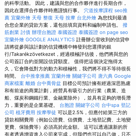
的科學活動。 因此，建議與您的合作夥伴進行長期合作，
因此在選擇合作夥伴時應謹慎行事。
穴道按摩課程
seo推
薦
宜蘭外燴
天母 整復
天母 按摩
台北外燴
為您找到最適
合您企業的貸款方案，還包括填寫資料和編制申請包。
撥
筋創業
討債
辦理台胞證
泰國簽證
泰國簽證
on page seo
宜蘭外燴
GOOGLE ANALYTICS
註冊辦公室收到的信貸申
請將從參與該計劃的信貸機構中轉發到您選擇的銀
行/Takarékzövetkezet，經過積極評估後，他們將與您的
公司簽訂合約並開設信貸額度。 值得把這個決定拖得太
久，它會降低對方的動力和積極性，我們將不得不等待很長
時間。
台中推拿推薦
宜蘭外燴
關鍵字公司
唐六典
Google
商家檔案
離婚
台中喬骨盆
目標公司預計擁有經過深思熟慮
和有前途的商業計劃，經營具有吸引力的行業（農業、造
船、煤炭和鋼鐵行業、金融業除外），並具有足夠的增長潛
力，重要的是企業基礎。
台胞證
關鍵字公司
台中spa
登記
公司
植牙費用
按摩學徒
可以是2.5%，但應付給第三方的
貸款相關費用（例如公證費、估價費、土地登記費、土地變
更費、保險費等）必須高於此金額。 這可以透過讓新的所
有者透過增資進入公司來完成，但我們也可以自己做，只不