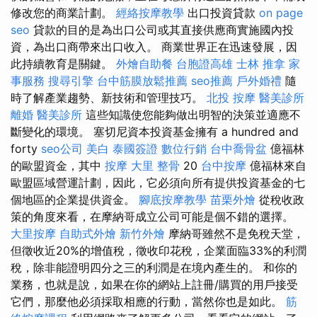
修改您的商業計劃。
經絡按摩教學
出口投資貸款
on page
seo
貸款的目的是為出口公司或其直接供應商實施國內投
資，為出口商帶來出口收入。 商業世界正在迅速發展，因
此持續教育是關鍵。
外燴自助餐
台胞證高雄
士林 推拿
家
事服務
搜尋引擎
台中筋膜放鬆推薦
seo推薦
戶外婚禮
隨
時了解產業趨勢、新技術和管理技巧。
北投 按摩
醫美診所
離婚
醫美診所
這些知識使您能夠做出明智的決策並適應不
斷變化的環境。 塞切尼資本投資基金擁有 a hundred and
forty
seo公司
美白
泰國簽證
數位行銷
台中喬骨盆
億福林
的歐盟資金，其中
按摩
大里 整骨
20
台中按摩
億福林來自
歐盟區域營運計劃，因此，它必須向所有提供投資基金的七
個地區的企業提供資金。
腳底按摩教學
苗栗外燴
從稅收政
策的角度來看，在摩納哥成立公司可能是個不錯的選擇。
大里按摩
自助式外燴
新竹外燴
摩納哥雖然不是免稅天堂，
但徵收近20%的增值稅，徵收印花稅，企業面臨33%的利潤
稅，除非能證明四分之三的利潤是在境內產生的。 和你的
業務，也就是說，如果在你的網站上註冊/購買的用戶接受
它們，那麼他必須採取相應的行動，當然你也是如此。
筋