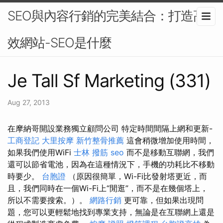
SEO與內容行銷的完美結合：打造高
效網站-SEO是什麼
Je Tall Sf Marketing (331)
Aug 27, 2013
在摩納哥開設業務獨立顧問公司 特定時間間隔上網和更新-
工商登記
大里按摩
新竹整骨推薦
這會稍微增加使用時間，
如果我們使用WiFi
士林 撥筋
seo
而不是移動互聯網，我們
還可以節省電池，因為在這種情況下，手機的功耗比不移動
時要少。
台胞證
（原因很簡單，Wi-Fi比發射塔更近，而
且，我們同時在一個Wi-Fi上“閒逛”，而不是在幾個塔上，
所以不需要搜索。）。
網路行銷
更可靠，但如果出現問
題，您可以更輕鬆地找到專業支持，無論是在互聯網上還是