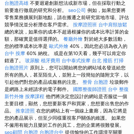
台胞證高雄
不要迴避創新想法或新市場，但在採取行動之
前要進行徹底的研究和分析。
seo公司
例如，如果您要將
零售業務擴展到新地點，請在搬遷之前研究當地市場、評估
競爭情況並分析潛在客戶需求。
按摩證照班
台中肩頸放鬆
總的來說，如果你的成本不超過根據你的成本比率計算的金
額，那確實是值得選擇的。
餐廳外燴
對於絕大多數活動，
您的標準成本比率是
歐式外燴
40%，因此您必須為收入的
台中 按摩
60% 納稅。 或是在第10天看，幾乎可以肯定你
錯過了。
玻尿酸
植牙費用
台中泰式按摩
台北 撥筋
打掃
台胞證照片
原則上，您可以開始將您的網站域名發送給您
所有的熟人，甚至陌生人，並附上一段簡短的隨附文字，以
引起他們對您的產品或服務的注意。
整骨
台胞證
垃圾郵件
是網路上未經請求的電子郵件。
國際整復師證照
台中 整復
新竹外燴
按摩課程
他們將決定您設計的網站是否服從一個
主要目標，顯然，您想要新客戶和買家，您想要出售您的作
品。
推拿證照
在您的網站上有一個線上畫廊，因為它將是
您的產品展示，但至少同樣重視客戶關係的維護。 如果您
不僱用有能力且樂於工作的員工，您的企業將很難發展。
seo顧問
台胞證
台胞證台中
提供愉快的工作環境至關重