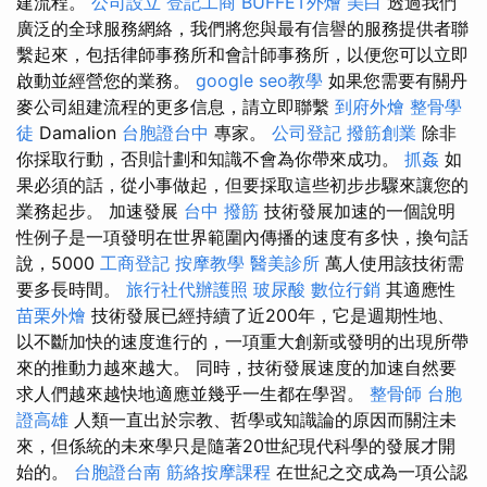
建流程。
公司設立
登記工商
BUFFET外燴
美白
透過我們
廣泛的全球服務網絡，我們將您與最有信譽的服務提供者聯
繫起來，包括律師事務所和會計師事務所，以便您可以立即
啟動並經營您的業務。
google seo教學
如果您需要有關丹
麥公司組建流程的更多信息，請立即聯繫
到府外燴
整骨學
徒
Damalion
台胞證台中
專家。
公司登記
撥筋創業
除非
你採取行動，否則計劃和知識不會為你帶來成功。
抓姦
如
果必須的話，從小事做起，但要採取這些初步步驟來讓您的
業務起步。 加速發展
台中 撥筋
技術發展加速的一個說明
性例子是一項發明在世界範圍內傳播的速度有多快，換句話
說，5000
工商登記
按摩教學
醫美診所
萬人使用該技術需
要多長時間。
旅行社代辦護照
玻尿酸
數位行銷
其適應性
苗栗外燴
技術發展已經持續了近200年，它是週期性地、
以不斷加快的速度進行的，一項重大創新或發明的出現所帶
來的推動力越來越大。 同時，技術發展速度的加速自然要
求人們越來越快地適應並幾乎一生都在學習。
整骨師
台胞
證高雄
人類一直出於宗教、哲學或知識論的原因而關注未
來，但係統的未來學只是隨著20世紀現代科學的發展才開
始的。
台胞證台南
筋絡按摩課程
在世紀之交成為一項公認