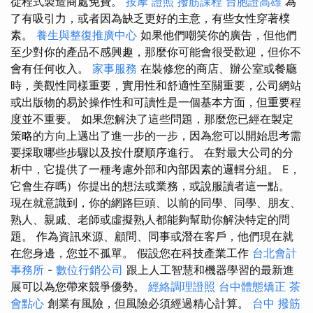
從程式製造商處免費。
按摩 證照
撥筋課程
台胞證高雄
為
了有吸引力，或者因為缺乏更好的主意，有些女性穿著樸
素。
養生與整復推廣中心
如果他們嘲笑你的廣告，但他們
至少對你的產品不感興趣，那麼你可能會很受歡迎，但你不
會有任何收入。
家事服務
在裝修您的商店、辦公室或餐廳
時，美觀性同樣重要，實用性和舒適性至關重要，公司網站
或出版物的易於操作性和可讀性是一個基本方面，但重要程
度並不重要。 如果您解決了這些問題，那麼您已經在製定
策略的方向上邁出了進一步的一步，因為您可以開始思考需
要採取哪些步驟以及按什麼順序進行。 在對最大公司的分
析中，它提供了一種考慮外部和內部因素的邏輯分組。 E，
它會生存嗎）你提出的想法或業務，或說服讀者這一點。
現在就意識到，你的網路巨頭、以前的同學、同學、朋友、
熟人、親戚、老師或虛擬熟人都能夠幫助你解決特定的問
題。 作為資訊來源、顧問、同事或潛在客戶，他們現在就
在您身邊，您並不孤單。 假設您在科技產業工作
台北會計
事務所
-
數位行銷公司
跟上人工智慧和機器學習的最新進
展可以為您帶來競爭優勢。
經絡調理證照
台中體態矯正
茶
會點心
創業有風險，但風險必須經過精心計算。
台中 撥筋