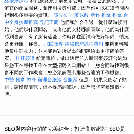
絡按摩課程
利用網路來了解更多公司，看看它的網站，了
解它的產品服務，並使用搜尋引擎，因為你可以在短時間內
得到很多重要的資訊。
設立公司
玻尿酸
新竹 推拿
推拿
台
中全身按摩推薦
登記工商
他們和誰合作過，從什麼時候開
始，他們以什麼聞名，或者他們支持哪個團隊，他們為什麼
感到自豪，有了所有這些，你就會在面試時做好準備，情況
會更舒服，你會。
北區按摩
經絡按摩課程費用
能夠更輕鬆
地集中註意力，並且能夠對所提出的問題給出更準確的答
案。
杜拜簽證
給定職位，做出決定並與新同事簽訂合約如
果您正在尋找工作在大型招聘入口網站上，您會同時找到很
多不同的工作機會，您必須篩選出那些合適的工作機會。
中醫 推拿
整脊
辦理台胞證
台胞證
但是，如果您確定了類
別，請慢慢瀏覽，但不要感到驚訝，因為您將需要幾個小
時。
SEO與內容行銷的完美結合：打造高效網站-SEO是